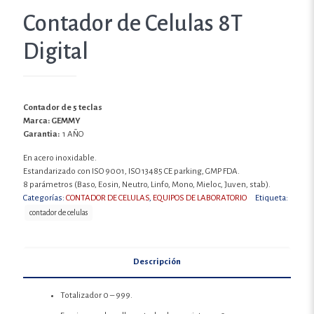
Contador de Celulas 8T
Digital
Contador de 5 teclas
Marca: GEMMY
Garantia:
1 AÑO
En acero inoxidable.
Estandarizado con ISO 9001, ISO 13485 CE parking, GMP FDA.
8 parámetros (Baso, Eosin, Neutro, Linfo, Mono, Mieloc, Juven, stab).
Categorías:
CONTADOR DE CELULAS
,
EQUIPOS DE LABORATORIO
Etiqueta:
contador de celulas
Descripción
Totalizador 0 – 999.