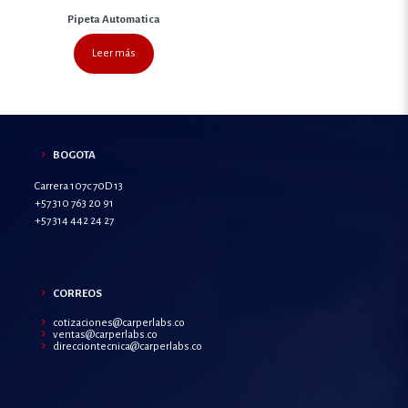
Pipeta Automatica
Leer más
BOGOTA
Carrera 107c 70D 13
+57 310 763 20 91
+57 314 442 24 27
CORREOS
cotizaciones@carperlabs.co
ventas@carperlabs.co
direcciontecnica@carperlabs.co