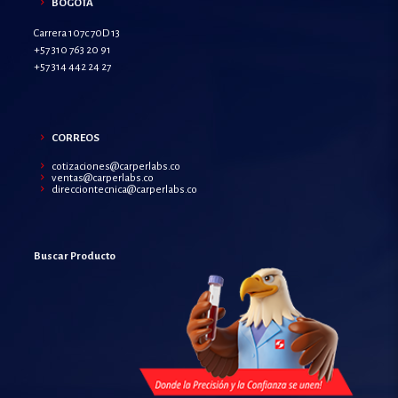
BOGOTA
Carrera 107c 70D 13
+57 310 763 20 91
+57 314 442 24 27
CORREOS
cotizaciones@carperlabs.co
ventas@carperlabs.co
direcciontecnica@carperlabs.co
Buscar Producto