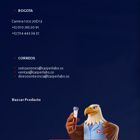
BOGOTA
Carrera 107c 70D 13
+57 310 763 20 91
+57 314 442 24 27
CORREOS
cotizaciones@carperlabs.co
ventas@carperlabs.co
direcciontecnica@carperlabs.co
Buscar Producto