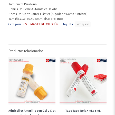
Torniquete Para Niño
Hebilla De Cierre Automático De Abs
Hecha De Fuerte Correa Elástica (Algodón Y Goma Sintética).
Tamaño.25X380X0.6Mm. El Color Blanco
Categoría:
SISTEMAS DE RECOLECCIÓN
Etiqueta:
Torniquete
Productos relacionados
Minicollet Amarillo con Gel y Clot
Tubo Tapa Roja 5mL / 6mL