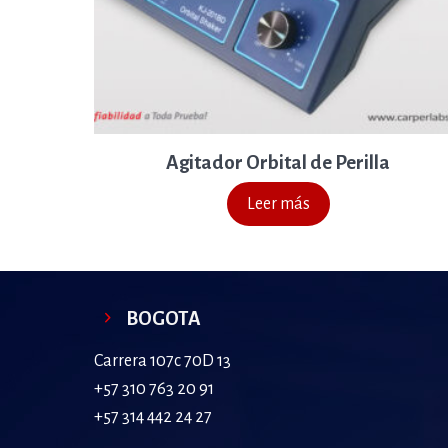
Agitador Orbital de Perilla
Leer más
BOGOTA
Carrera 107c 70D 13
+57 310 763 20 91
+57 314 442 24 27