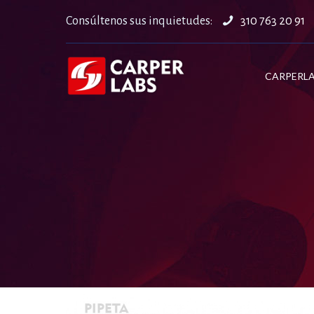
Consúltenos sus inquietudes:
310 763 20 91
CARPERL