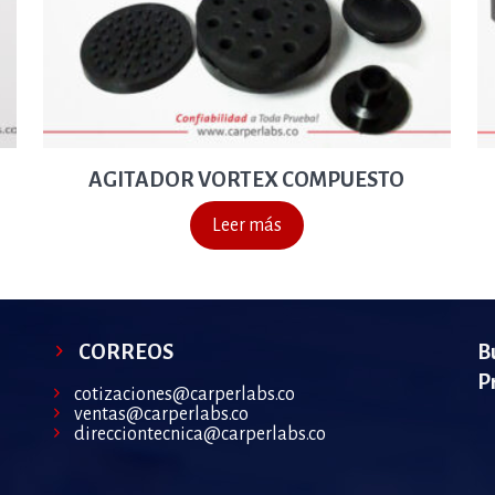
AGITADOR VORTEX COMPUESTO
Leer más
CORREOS
B
P
cotizaciones@carperlabs.co
ventas@carperlabs.co
direcciontecnica@carperlabs.co