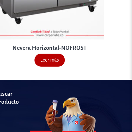
Nevera Horizontal-NOFROST
Leer más
uscar
roducto